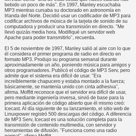
bebido un poco de más". En 1997, Manley escuchaba
MP3 mientras cursaba su doctorado en astronomía en
Irlanda del Norte. Decidió usar un codificador de MP3 para
codificar archivos de música de la tarjeta de sonido de su
computadora y producir una transmisión en directo. "Me
llevó quizás media hora. Modifiqué un servidor web
Apache para poder transmitirlo", recuerda.
El 5 de noviembre de 1997, Manley salió al aire con lo que
él considera el primer programa de radio en directo en
formato MP3. Produjo su programa semanal durante
aproximadamente un año, poniendo música para amigos y
otros programadores. Publicó el código de MP3 Serv, pero
admite que el sistema era difícil de usar. "Era
increíblemente chapucero y estaba montado a la fuerza;
básicamente, se mantenía unido con cinta adhesiva",
afirma. Moffitt reconoce que el servidor era difícil de usar,
pero mediante ingeniería inversa, sirvió de base para la
primera aplicación de código abierto que él mismo creó:
Icecast. Al día siguiente de su lanzamiento, el sitio web de
Linuxpower registró 500 descargas del código. A diferencia
de MP3 Serv, Icecast es una solución completa para la
transmisión de contenido multimedia, con servidor y
herramientas de difusión. "Funciona como una radio
normal", afirma Moffitt.