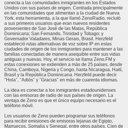
conecta a las comunidades inmigrantes en los Estados
Unidos con sus países de origen. Centrada principalmente
en las comunidades que alimentan a la ciudad de Nueva
York, esta herramienta, a la que llamó ZenoRadio, reclutó
a sus primeros usuarios que eran nuevos residentes
provenientes de San José de las Matas, República
Dominicana; San Fernando, Trinidad y Tobago; y
Governador Valadares, Minas Gerais, Brasil. Herzfeld
estableció rutas alternativas de voz sobre IP en estas
ciudades de origen de los inmigrantes para mantener a las
familias conectadas de manera asequible entre sus vidas
antiguas y nuevas. Hoy, el servicio se llama Zeno.FM y
estas conexiones se extienden a más de 25 países, desde
China, Camboya, Nigeria y Congo, hasta Nicaragua, Haití,
Brasil y la República Dominicana. Herzfeld puede decir
"Hola", "Adiós" y "Gracias" en más de cuarenta idiomas.
La idea es conectar a los inmigrantes estadounidenses
con las emisoras de radio de sus países de origen. La
ventaja de Zeno es que el único equipo necesario es el
teléfono móvil.
Los usuarios de Zeno pueden programar sus teléfonos
para recibir emisiones de emisoras lejanas de Egipto,
Marruecos, Somalia y Senegal, entre otros países. Cien de