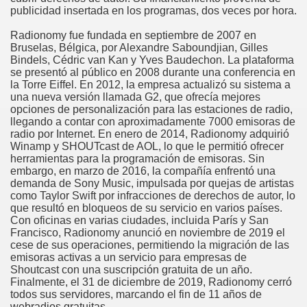
publicidad insertada en los programas, dos veces por hora.
Radionomy fue fundada en septiembre de 2007 en
Bruselas, Bélgica, por Alexandre Saboundjian, Gilles
Bindels, Cédric van Kan y Yves Baudechon. La plataforma
se presentó al público en 2008 durante una conferencia en
la Torre Eiffel. En 2012, la empresa actualizó su sistema a
una nueva versión llamada G2, que ofrecía mejores
opciones de personalización para las estaciones de radio,
llegando a contar con aproximadamente 7000 emisoras de
radio por Internet. En enero de 2014, Radionomy adquirió
Winamp y SHOUTcast de AOL, lo que le permitió ofrecer
herramientas para la programación de emisoras. Sin
embargo, en marzo de 2016, la compañía enfrentó una
demanda de Sony Music, impulsada por quejas de artistas
como Taylor Swift por infracciones de derechos de autor, lo
que resultó en bloqueos de su servicio en varios países.
Con oficinas en varias ciudades, incluida París y San
Francisco, Radionomy anunció en noviembre de 2019 el
cese de sus operaciones, permitiendo la migración de las
emisoras activas a un servicio para empresas de
Shoutcast con una suscripción gratuita de un año.
Finalmente, el 31 de diciembre de 2019, Radionomy cerró
todos sus servidores, marcando el fin de 11 años de
webradios gratuitas.