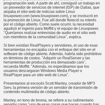
programación web. A partir de ahí, consiguió un trabajo en
un proveedor de servicios de internet (ISP) de Dallas, que
alojaba el sitio web de noticias sobre Linux
linuxpower.com (www.linuxpower.com), y se involucró en
la promoción de Linux. Fue allí donde floreció su interés
por el código abierto. Como suele ocurrir, la necesidad
agudizó el ingenio para Moffitt y el equipo de Linuxpower.
"Queríamos realizar entrevistas de audio en el sitio web
con miembros de la comunidad Linux", explica.
Si bien existían RealPlayers y servidores, el uso de esas
herramientas no encajaba con el enfoque del sitio en el
software de código abierto. Además, habría sido prohibitivo
en términos de costos. "Adquirir un RealServer y las
herramientas de producción era demasiado caro",
recuerda Moffitt. "Además, no esperábamos que los
usuarios descargaran Windows Media Player o
RealPlayer para un sitio web de Linux".
Presentamos al escocés Scott Manley, creador de MP3
Serv, la primera versión de un servidor de transmisión de
contenido multimedia de código abierto.
Manley, en tono de broma, se refiere a su rudimentario
servidor como "una de esas cosas que haces cuando has